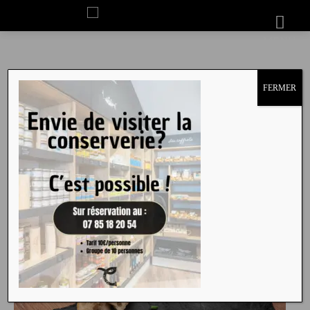
NOS POISSONS FUMÉS
MENU
Tous nos produits de fumaison nécessitent une attention particulière
de conservation, c’est pourquoi vous les trouverez dans notre
FERMER
boutique sur l’île d’Yeu
uniquement ou chez
nos revendeurs
.
Le fameux
saucisson de thon fumé de l’Île d’Yeu
! Une longe
complète de thon de 500 g en morceaux de 150g… et en tranche.
Nos autres
poissons fumés en filet : merlu, maquereaux
de nos
côtes.
Le saumon fumé
est sélectionné selon une provenance/origine
en accord avec nos valeurs. Il est élevé en mer, sans pesticides, sans
hormones et sans antibiotiques, avec une nourriture garantie sans
OGM. Et jamais congelé !
QU'EST-CE QUE LA FUMAISON ?
EN SAVOIR +