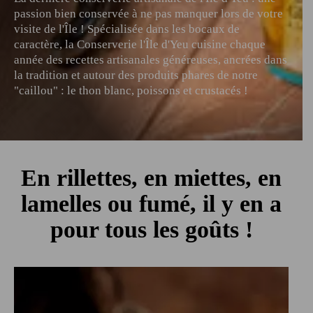
passion bien conservée à ne pas manquer lors de votre
visite de l'Île ! Spécialisée dans les bocaux de
caractère, la Conserverie l'Île d'Yeu cuisine chaque
année des recettes artisanales généreuses, ancrées dans
la tradition et autour des produits phares de notre
"caillou" : le thon blanc, poissons et crustacés !
En rillettes, en miettes, en
lamelles ou fumé,
il y en a
pour tous les goûts !