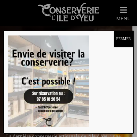
MENU
FERMER
La dernière
conserverie
de l’île d’Yeu, des
produits
authentiques & bruts
de caractère
La dernière conserverie artisanale de l'Île d'Yeu : une