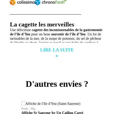
La cagette les merveilles
Une délicieuse
cagette des incontournables de la gastronomie
de l’île d’Yeu
pour un beau
souvenir de l’île d’Yeu
. Un lot de
tartinables de la mer, de la soupe de poissons, du sel de pêcheur
de Vendée au thym, laurier et persil et une boîte de sardines à
l’huile. Quoi de mieux que cette
cagette des merveilles de l’île
d’Yeu
Composition du coffret
pour découvrir la
gastronomie
de notre caillou,
l’indispensable à offrir en
coffret cadeau
à des gourmands !
3 tartinables de 100g
merlu au chorizo
,
thon poivre vert
,
sardines espelette
(attention image non contractuelle)
1 soupe de poissons 490g
1 sachet de sel pêcheur de Vendée thym, laurier et persil –
D'autres envies ?
125g
Allergène(s)
1 boîte de sardines à l’huile visuel de l’lle d’Yeu – 115g
Poissons, lait, crustacés, sulfite
Poids
1,030kg (26,20€/kg)
Poids : 50g
Affiche St Sauveur by Un Caillou Carré