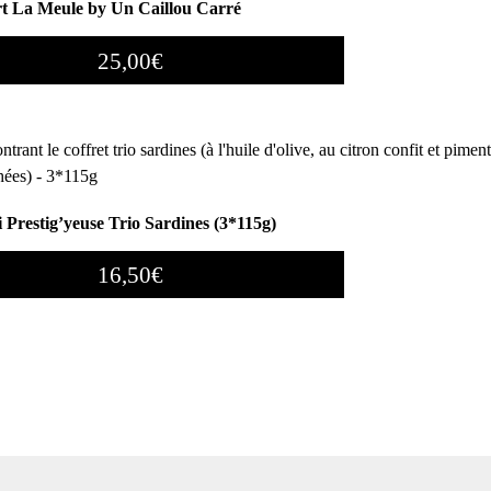
rt La Meule by Un Caillou Carré
25,00
€
i Prestig’yeuse Trio Sardines (3*115g)
16,50
€