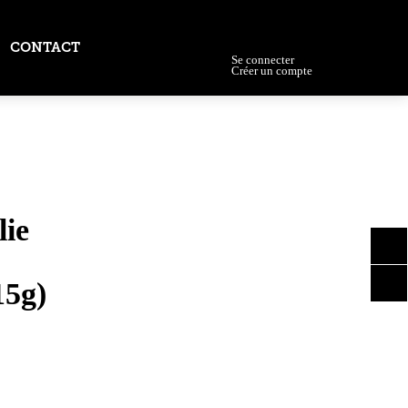
Wishlist
CONTACT
Se connecter
Créer un compte
ONS
u
lie
15g)