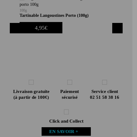
Poids
: 100g (
49,90€/kg
)
100g
Tartinable Langoustines Porto (100g)
Add to wishlist
Ajouter au panier
4,95
€
‹
›
Livraison gratuite
Paiement
Service client
(à partir de 100€)
sécurisé
02 51 58 38 16
Click and Collect
EN SAVOIR +