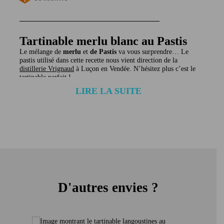
Tartinable merlu blanc au Pastis
Le mélange de
merlu
et
de Pastis
va vous surprendre… Le
pastis utilisé dans cette recette nous vient direction de la
distillerie Vrignaud
à Luçon en Vendée. N’hésitez plus c’est le
tartinable parfait !
Vous désirez d’autres saveurs de tartinables ? Cliquez
ici !
Ingrédients du tartinable merlu blanc au Pastis
Filets de merlu blanc (Merluccius capensis ou paradoxus,
pêché en Atlantique Sud-est, Espagne) 74%, crème liquide
(lait), pastis (France) 3,4%, amidon modifié, vinaigre blanc,
ail, échalotes, sel marin, persil, poivre, fenouil.
Conservation
À conserver à température ambiante. Après ouverture,
conserver entre 0° et 4° et consommer rapidement.
D'autres envies ?
Allergène(s)
Poissons, lait