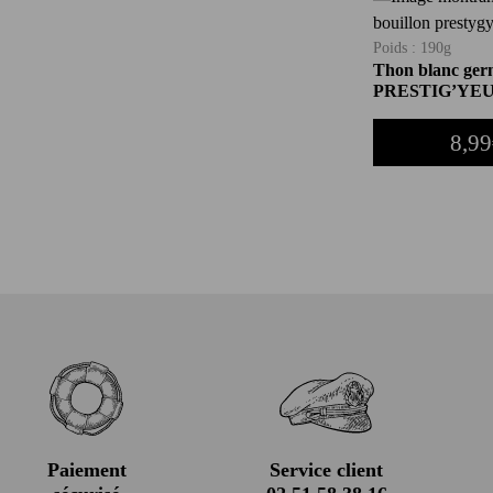
Poids : 190g
Thon blanc germ
PRESTIG’YEU
8,99
Paiement
Service client