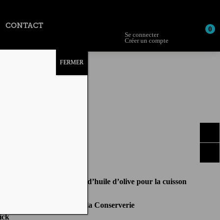
Wishlist
CONTACT
Se connecter
Créer un compte
ONS
FERMER
u
sas au thon
TS
e
huile d’olive + 3 c. à soupe d’huile d’olive pour la cuisson
ge à tartiner aux herbes
hon blanc germon made in la Conserverie
rick