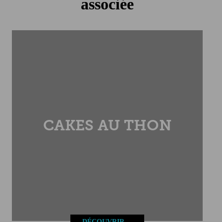
associée
Conservation
À conserver à température ambiante. Après ouverture,
conserver entre 0° et 4° et consommer rapidement
Allergène(s):
Poissons
Poids
: 190g (
47,31€/kg
)
CAKES AU THON
DÉCOUVRIR