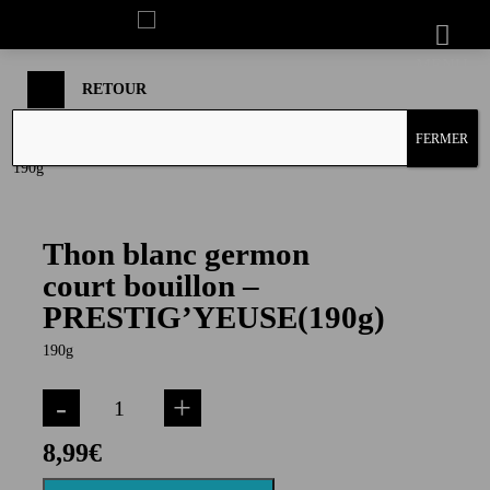
NOS THONS
MENU
RETOUR
FERMER
Thon blanc germon
court bouillon –
PRESTIG’YEUSE(190g)
190g
-
+
8,99
€