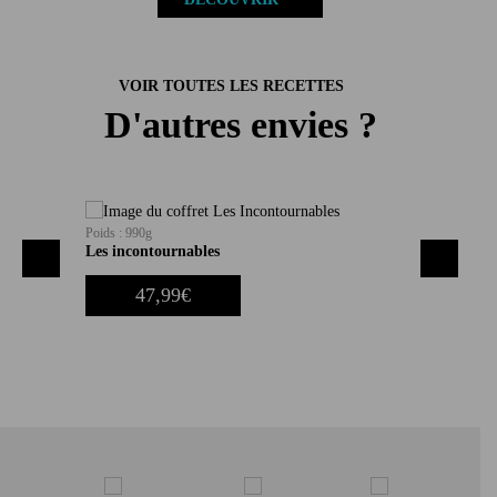
VOIR TOUTES LES RECETTES
D'autres envies ?
Poids : 990g
Les incontournables
‹
›
dd to wishlist
Ajouter au panier
47,99
€
Add to wishlist
Aj