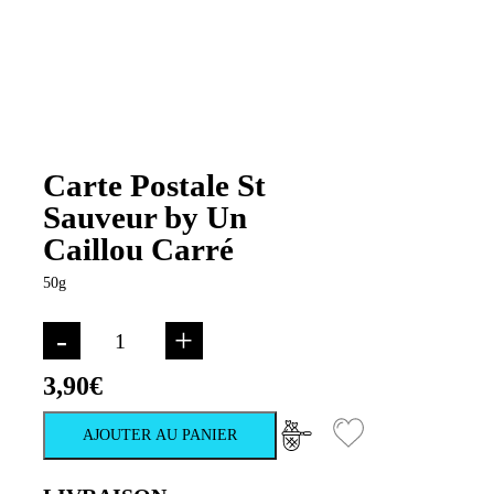
Carte Postale St
Sauveur by Un
Caillou Carré
50g
-
+
3,90
€
AJOUTER AU PANIER