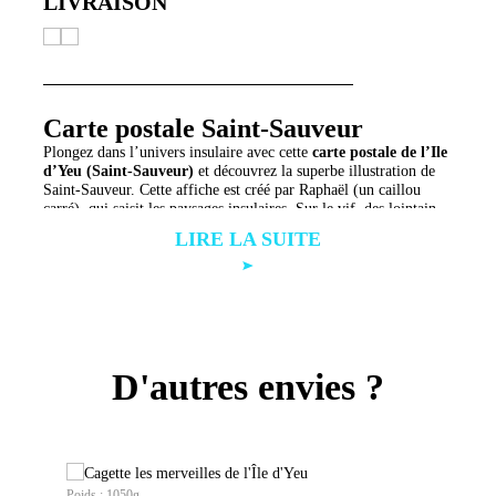
LIVRAISON
Carte postale Saint-Sauveur
Plongez dans l’univers insulaire avec cette
carte postale de l’Ile
d’Yeu (Saint-Sauveur)
et découvrez la superbe illustration de
Saint-Sauveur. Cette affiche est créé par Raphaël (un caillou
carré), qui saisit les paysages insulaires. Sur le vif, des lointains
amers aux creux des roches, ses photographies et illustrations
En savoir plus sur Raphaël?
Regardez le site officiel de l’office
écrivent en lumière une ode à L’île d’Yeu.
de tourisme de l’Île d’Yeu
.
Découvrez également les cartes postales du
Vieux Chateau
et de
la
Pointe des Corbeaux
!
Format de la carte postale de l’Ile d’Yeu
D'autres envies ?
15*15cm / Papier 350 g – Livrée avec rouleau de protection
Vendue sans enveloppe
Poids : 1050g